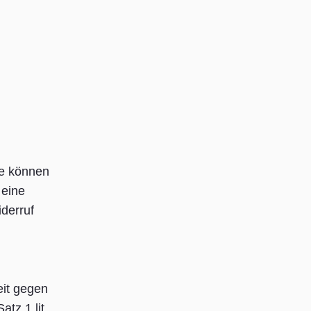
ie können
 eine
derruf
eit gegen
tz 1 lit.