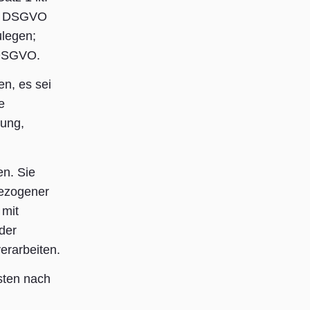
der DSGVO
ulegen;
4 DSGVO.
n, es sei
e
hung,
en. Sie
bezogener
 mit
der
erarbeiten.
sten nach