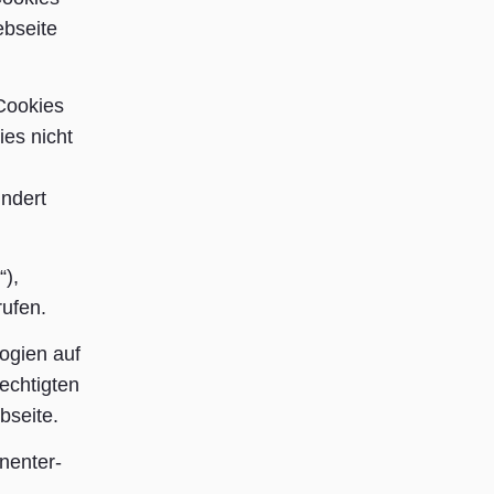
ebseite
Cookies
es nicht
indert
“),
rufen.
ogien auf
echtigten
bseite.
nenter-