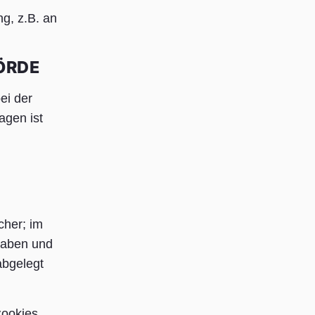
g, z.B. an
ÖRDE
ei der
agen ist
cher; im
staben und
abgelegt
Cookies