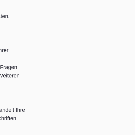
sten.
hrer
 Fragen
eiteren
andelt Ihre
hriften