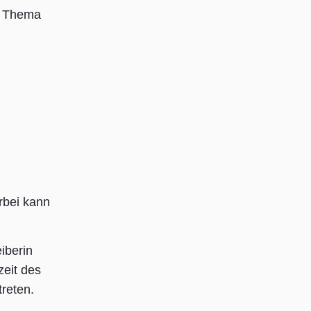
um Thema
rbei kann
iberin
zeit des
treten.