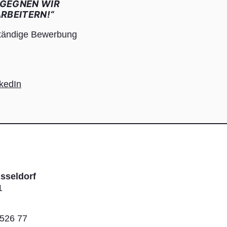
EGEGNEN WIR
RBEITERN!“
lständige Bewerbung
kedIn
sseldorf
1
 526 77