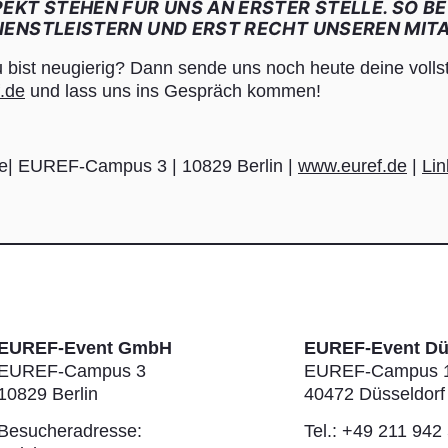
PEKT STEHEN FÜR UNS AN ERSTER STELLE. SO B
IENSTLEISTERN UND ERST RECHT UNSEREN MITA
u bist neugierig? Dann sende uns noch heute deine vol
.de
und lass uns ins Gespräch kommen!
| EUREF-Campus 3 | 10829 Berlin |
www.euref.de
|
Lin
EUREF-Event GmbH
EUREF-Event Dü
EUREF-Campus 3
EUREF-Campus 
10829 Berlin
40472 Düsseldorf
Besucheradresse:
Tel.: +49 211 942